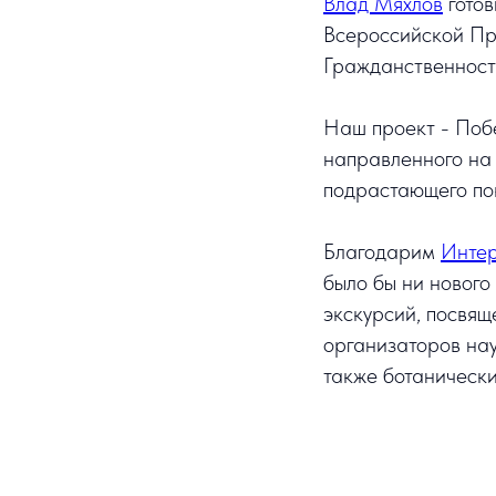
Влад Мяхлов
готов
Всероссийской Пр
Гражданственнос
Наш проект - Побе
направленного на
подрастающего по
Благодарим
Интер
было бы ни нового
экскурсий, посвящ
организаторов нау
также ботанически