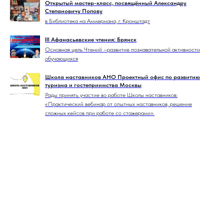
Открытый мастер-класс, посвящённый Александру
Степановичу Попову
в Библиотека на Аммермана, г. Кронштадт
III Афанасьевские чтения: Брянск
Основная цель Чтений –развитие познавательной активности
обучающихся
Школа наставников АНО Проектный офис по развитию
туризма и гостеприимства Москвы
Рады принять участие во работе Школы наставников:
«Практический вебинар от опытных наставников, решение
сложных кейсов при работе со стажерами».
Tilda
Made on