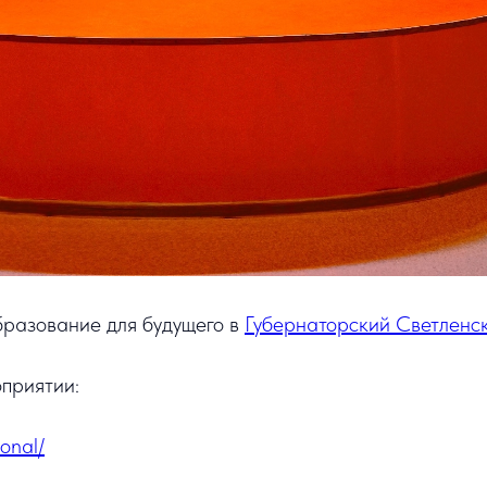
разование для будущего в
Губернаторский Светленс
приятии:
onal/