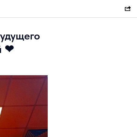
удущего
й ❤