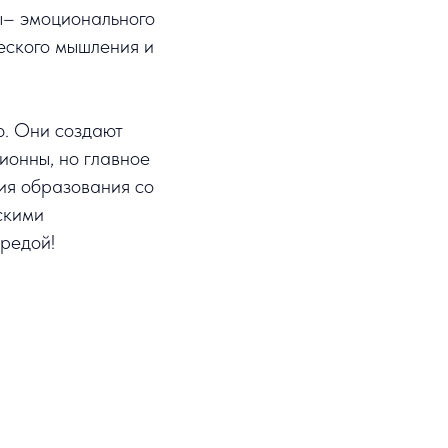
ы– эмоционального
еского мышления и
ю. Они создают
ионны, но главное
тия образования со
скими
средой!