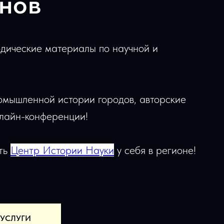
онов
одические материалы по научной и
омышленной истории городов, авторские
нлайн-конференции!
ыть
Центр Истории Науки
у себя в регионе!
УСЛУГИ